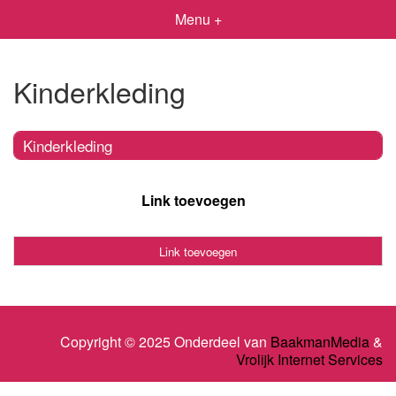
Menu +
Kinderkleding
Kinderkleding
Link toevoegen
Link toevoegen
Copyright © 2025 Onderdeel van
BaakmanMedia
&
Vrolijk Internet Services